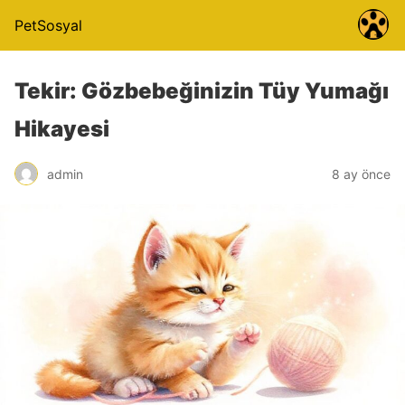
PetSosyal
Tekir: Gözbebeğinizin Tüy Yumağı
Hikayesi
admin
8 ay önce