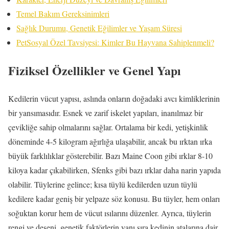
Temel Bakım Gereksinimleri
Sağlık Durumu, Genetik Eğilimler ve Yaşam Süresi
PetSosyal Özel Tavsiyesi: Kimler Bu Hayvana Sahiplenmeli?
Fiziksel Özellikler ve Genel Yapı
Kedilerin vücut yapısı, aslında onların doğadaki avcı kimliklerinin
bir yansımasıdır. Esnek ve zarif iskelet yapıları, inanılmaz bir
çevikliğe sahip olmalarını sağlar. Ortalama bir kedi, yetişkinlik
döneminde 4-5 kilogram ağırlığa ulaşabilir, ancak bu ırktan ırka
büyük farklılıklar gösterebilir. Bazı Maine Coon gibi ırklar 8-10
kiloya kadar çıkabilirken, Sfenks gibi bazı ırklar daha narin yapıda
olabilir. Tüylerine gelince; kısa tüylü kedilerden uzun tüylü
kedilere kadar geniş bir yelpaze söz konusu. Bu tüyler, hem onları
soğuktan korur hem de vücut ısılarını düzenler. Ayrıca, tüylerin
rengi ve deseni, genetik faktörlerin yanı sıra kedinin atalarına dair