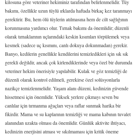
kilosuna göre veteriner hekiminiz tarafından belirlenmelidir. Tüy
bakımı, özellikle uzun tüylü ırklarda haftada birkaç kez taranmayı
gerektirir. Bu, hem ölü tüylerin atılmasına hem de cilt sağlığının
korunmasına yardımcı olur. Tırnak bakımı da önemlidir; düzenli
olarak tırnaklarının uçlarındaki keskin kısımları törpülemek veya
kesmek (sadece uç kısmını, canlı dokuya dokunmadan) gerekir.
Banyo, kedilerin genellikle kendilerini temizledikleri için sık sık
gerekli değildir, ancak çok kirlendiklerinde veya özel bir durumda
veteriner hekim önerisiyle yapılabilir. Kulak ve göz temizliği de
düzenli olarak kontrol edilmeli, gerekirse özel solüsyonlarla
nazikçe temizlenmelidir. Yaşam alanı düzeni, kedinizin güvende
hissetmesi için önemlidir. Yüksek yerlere çıkmayı seven bu
canlılar için tırmanma ağaçları veya raflar sunmak harika bir
fikirdir. Mama ve su kaplarının temizliği ve mama kabının tuvalet
alanından uzakta olması da önemlidir. Günlük aktivite ihtiyacı,
kedinizin enerjisini atması ve sıkılmaması için kritik öneme