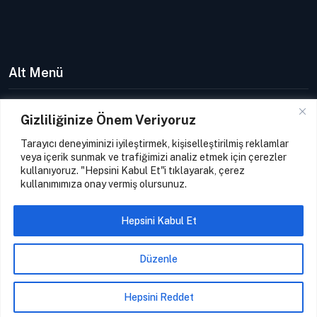
Alt Menü
Hakkımızda
Gizliliğinize Önem Veriyoruz
Gizlilik Politikası
Tarayıcı deneyiminizi iyileştirmek, kişiselleştirilmiş reklamlar
Kullanıcı Sözleşmesi
veya içerik sunmak ve trafiğimizi analiz etmek için çerezler
kullanıyoruz. "Hepsini Kabul Et"i tıklayarak, çerez
Çerez Politikası
kullanımımıza onay vermiş olursunuz.
İletişim
Hepsini Kabul Et
Düzenle
Hepsini Reddet
PetSosyal
© 2024. Tüm hakları saklıdır.