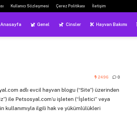
ası
Kullanıcı Sözleşmesi
Çerez Politikası
İletişim
Anasayfa
Genel
Cinsler
Hayvan Bakımı
2496
0
al.com adlı evcil hayvan blogu (“Site”) üzerinden
z”) ile Petsosyal.com’u işleten (“İşletici” veya
in kullanımıyla ilgili hak ve yükümlülükleri