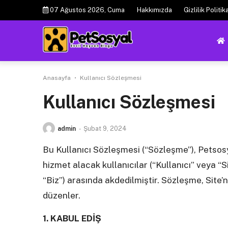
Skip
07 Ağustos 2026, Cuma
Hakkımızda
Gizlilik Politik
to
content
Anasayfa
•
Kullanıcı Sözleşmesi
Kullanıcı Sözleşmesi
admin
-
Şubat 9, 2024
Bu Kullanıcı Sözleşmesi (“Sözleşme”), Petsosy
hizmet alacak kullanıcılar (“Kullanıcı” veya “Si
“Biz”) arasında akdedilmiştir. Sözleşme, Site’n
düzenler.
1. KABUL EDİŞ