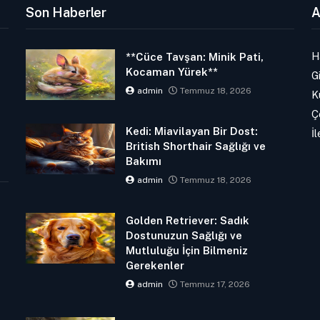
Son Haberler
A
H
**Cüce Tavşan: Minik Pati,
Kocaman Yürek**
Gi
admin
Temmuz 18, 2026
K
Ç
Kedi: Miavilayan Bir Dost:
İl
British Shorthair Sağlığı ve
Bakımı
admin
Temmuz 18, 2026
Golden Retriever: Sadık
Dostunuzun Sağlığı ve
Mutluluğu İçin Bilmeniz
Gerekenler
admin
Temmuz 17, 2026