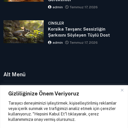
admin
Temmuz 17, 2026
CINSLER
Korsika Tavşanı: Sessizliğin
Şarkısını Söyleyen Tüylü Dost
admin
Temmuz 17, 2026
Alt Menü
Hakkımızda
Gizliliğinize Önem Veriyoruz
Gizlilik Politikası
Tarayıcı deneyiminizi iyileştirmek, kişiselleştirilmiş reklamlar
Kullanıcı Sözleşmesi
veya içerik sunmak ve trafiğimizi analiz etmek için çerezler
kullanıyoruz. "Hepsini Kabul Et"i tıklayarak, çerez
Çerez Politikası
kullanımımıza onay vermiş olursunuz.
İletişim