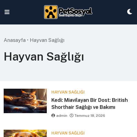
Skip
to
content
Anasayfa
•
Hayvan Sağlığı
Hayvan Sağlığı
HAYVAN SAĞLIĞI
Kedi: Miavilayan Bir Dost: British
Shorthair Sağlığı ve Bakımı
admin
Temmuz 18, 2026
HAYVAN SAĞLIĞI