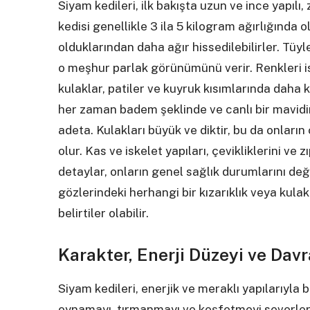
Siyam kedileri, ilk bakışta uzun ve ince yapılı,
kedisi genellikle 3 ila 5 kilogram ağırlığında o
olduklarından daha ağır hissedilebilirler. Tüyl
o meşhur parlak görünümünü verir. Renkleri is
kulaklar, patiler ve kuyruk kısımlarında daha ko
her zaman badem şeklinde ve canlı bir mavidir;
adeta. Kulakları büyük ve diktir, bu da onların
olur. Kas ve iskelet yapıları, çevikliklerini ve
detaylar, onların genel sağlık durumlarını değe
gözlerindeki herhangi bir kızarıklık veya kulak
belirtiler olabilir.
Karakter, Enerji Düzeyi ve Davr
Siyam kedileri, enerjik ve meraklı yapılarıyla bi
oynamayı, tırmanmayı ve keşfetmeyi severler. 