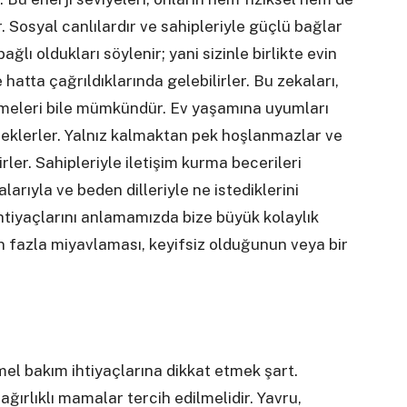
r. Sosyal canlılardır ve sahipleriyle güçlü bağlar
ğlı oldukları söylenir; yani sizinle birlikte evin
e hatta çağrıldıklarında gelebilirler. Bu zekaları,
renmeleri bile mümkündür. Ev yaşamına uyumları
m beklerler. Yalnız kalmaktan pek hoşlanmazlar ve
rler. Sahipleriyle iletişim kurma becerileri
arıyla ve beden dilleriyle ne istediklerini
ihtiyaçlarını anlamamızda bize büyük kolaylık
n fazla miyavlaması, keyifsiz olduğunun veya bir
mel bakım ihtiyaçlarına dikkat etmek şart.
ğırlıklı mamalar tercih edilmelidir. Yavru,