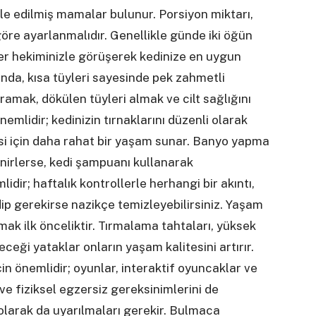
müle edilmiş mamalar bulunur. Porsiyon miktarı,
göre ayarlanmalıdır. Genellikle günde iki öğün
er hekiminizle görüşerek kedinize en uygun
nda, kısa tüyleri sayesinde pek zahmetli
aramak, dökülen tüyleri almak ve cilt sağlığını
nemlidir; kedinizin tırnaklarını düzenli olarak
isi için daha rahat bir yaşam sunar. Banyo yapma
enirlerse, kedi şampuanı kullanarak
lidir; haftalık kontrollerle herhangi bir akıntı,
dip gerekirse nazikçe temizleyebilirsiniz. Yaşam
mak ilk önceliktir. Tırmalama tahtaları, yüksek
ceği yataklar onların yaşam kalitesini artırır.
için önemlidir; oyunlar, interaktif oyuncaklar ve
 ve fiziksel egzersiz gereksinimlerini de
 olarak da uyarılmaları gerekir. Bulmaca