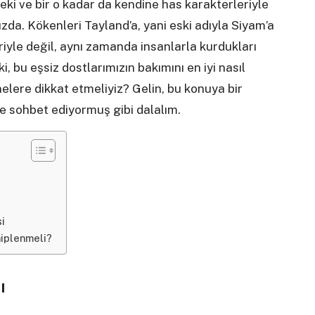
eki ve bir o kadar da kendine has karakterleriyle
ızda. Kökenleri Tayland’a, yani eski adıyla Siyam’a
riyle değil, aynı zamanda insanlarla kurdukları
i, bu eşsiz dostlarımızın bakımını en iyi nasıl
nelere dikkat etmeliyiz? Gelin, bu konuya bir
e sohbet ediyormuş gibi dalalım.
i
hiplenmeli?
ı