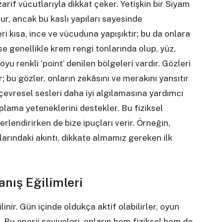
 zarif vücutlarıyla dikkat çeker. Yetişkin bir Siyam
lur, ancak bu kaslı yapıları sayesinde
eri kısa, ince ve vücuduna yapışıktır; bu da onlara
e genellikle krem rengi tonlarında olup, yüz,
yu renkli ‘point’ denilen bölgeleri vardır. Gözleri
 bu gözler, onların zekâsını ve merakını yansıtır
 çevresel sesleri daha iyi algılamasına yardımcı
 zıplama yeteneklerini destekler. Bu fiziksel
rlendirirken de bize ipuçları verir. Örneğin,
larındaki akıntı, dikkate almamız gereken ilk
anış Eğilimleri
linir. Gün içinde oldukça aktif olabilirler, oyun
Bu enerji seviyeleri, onların hem fiziksel hem de