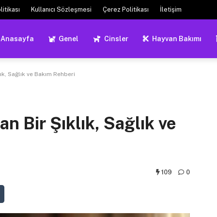
litikası
Kullanıcı Sözleşmesi
Çerez Politikası
İletişim
Anasayfa
Genel
Cinsler
Hayvan Bakımı
lık, Sağlık ve Bakım Rehberi
n Bir Şıklık, Sağlık ve
109
0