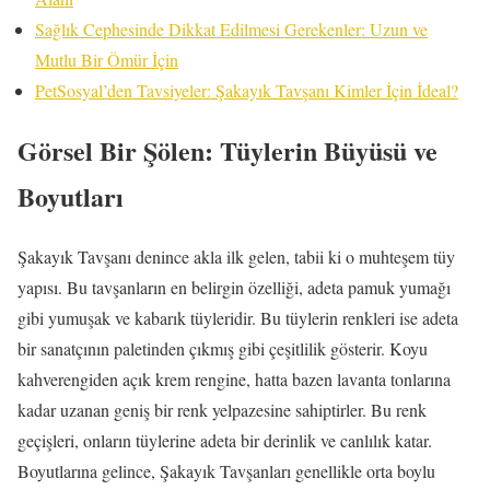
Sağlık Cephesinde Dikkat Edilmesi Gerekenler: Uzun ve
Mutlu Bir Ömür İçin
PetSosyal’den Tavsiyeler: Şakayık Tavşanı Kimler İçin İdeal?
Görsel Bir Şölen: Tüylerin Büyüsü ve
Boyutları
Şakayık Tavşanı denince akla ilk gelen, tabii ki o muhteşem tüy
yapısı. Bu tavşanların en belirgin özelliği, adeta pamuk yumağı
gibi yumuşak ve kabarık tüyleridir. Bu tüylerin renkleri ise adeta
bir sanatçının paletinden çıkmış gibi çeşitlilik gösterir. Koyu
kahverengiden açık krem rengine, hatta bazen lavanta tonlarına
kadar uzanan geniş bir renk yelpazesine sahiptirler. Bu renk
geçişleri, onların tüylerine adeta bir derinlik ve canlılık katar.
Boyutlarına gelince, Şakayık Tavşanları genellikle orta boylu