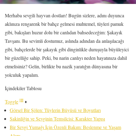
Merhaba sevgili hayvan dostları! Bugün sizlere, adını duyunca
aklınıza rengarenk bir bahçe gelmesi muhtemel, tüyleri pamuk
gibi, bakışları huzur dolu bir canlıdan bahsedeceğim: Şakayık
Tavşanı. Bu sevimli dostumuz, aslında adından da anlaşılacağı
gibi, bahçelerde bir şakayık gibi dinginlikle duruşuyla büyüleyici
bir güzelliğe sahip. Peki, bu narin canlıyı neden hayatınıza dahil
etmelisiniz? Gelin, birlikte bu nazik yaratığın dünyasına bir
yolculuk yapalım.
İçindekiler Tablosu
Toggle
Görsel Bir Şölen: Tüylerin Büyüsü ve Boyutları
Sakinliğin ve Sevginin Temsilcisi: Karakter Yapısı
Bir Sevgi Yumağı İçin Özenli Bakım: Beslenme ve Yaşam
Alanı