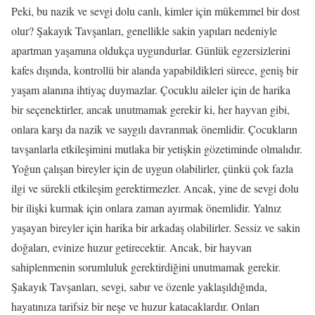
Peki, bu nazik ve sevgi dolu canlı, kimler için mükemmel bir dost
olur? Şakayık Tavşanları, genellikle sakin yapıları nedeniyle
apartman yaşamına oldukça uygundurlar. Günlük egzersizlerini
kafes dışında, kontrollü bir alanda yapabildikleri sürece, geniş bir
yaşam alanına ihtiyaç duymazlar. Çocuklu aileler için de harika
bir seçenektirler, ancak unutmamak gerekir ki, her hayvan gibi,
onlara karşı da nazik ve saygılı davranmak önemlidir. Çocukların
tavşanlarla etkileşimini mutlaka bir yetişkin gözetiminde olmalıdır.
Yoğun çalışan bireyler için de uygun olabilirler, çünkü çok fazla
ilgi ve sürekli etkileşim gerektirmezler. Ancak, yine de sevgi dolu
bir ilişki kurmak için onlara zaman ayırmak önemlidir. Yalnız
yaşayan bireyler için harika bir arkadaş olabilirler. Sessiz ve sakin
doğaları, evinize huzur getirecektir. Ancak, bir hayvan
sahiplenmenin sorumluluk gerektirdiğini unutmamak gerekir.
Şakayık Tavşanları, sevgi, sabır ve özenle yaklaşıldığında,
hayatınıza tarifsiz bir neşe ve huzur katacaklardır. Onları