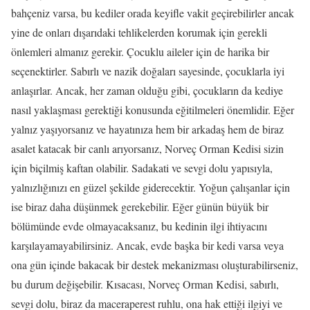
bahçeniz varsa, bu kediler orada keyifle vakit geçirebilirler ancak
yine de onları dışarıdaki tehlikelerden korumak için gerekli
önlemleri almanız gerekir. Çocuklu aileler için de harika bir
seçenektirler. Sabırlı ve nazik doğaları sayesinde, çocuklarla iyi
anlaşırlar. Ancak, her zaman olduğu gibi, çocukların da kediye
nasıl yaklaşması gerektiği konusunda eğitilmeleri önemlidir. Eğer
yalnız yaşıyorsanız ve hayatınıza hem bir arkadaş hem de biraz
asalet katacak bir canlı arıyorsanız, Norveç Orman Kedisi sizin
için biçilmiş kaftan olabilir. Sadakati ve sevgi dolu yapısıyla,
yalnızlığınızı en güzel şekilde giderecektir. Yoğun çalışanlar için
ise biraz daha düşünmek gerekebilir. Eğer günün büyük bir
bölümünde evde olmayacaksanız, bu kedinin ilgi ihtiyacını
karşılayamayabilirsiniz. Ancak, evde başka bir kedi varsa veya
ona gün içinde bakacak bir destek mekanizması oluşturabilirseniz,
bu durum değişebilir. Kısacası, Norveç Orman Kedisi, sabırlı,
sevgi dolu, biraz da maceraperest ruhlu, ona hak ettiği ilgiyi ve