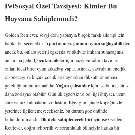
PetSosyal Özel Tavsiyesi: Kimler Bu
Hayvana Sahiplenmeli?
Golden Retriever, sevgi dolu yapısıyla birçok farklı aile tipi için
Apartman yaşamına uyum sağlayabilirler
harika bir seçenektir.
ancak bu, onlara yeterli egzersiz ve aktivite imkanı sunacağınız
Çocuklu aileler için
anlamına gelir.
nazik ve sabırlı tavırları
onları ideal birer oyun arkadaşı yapar. Ancak, yavruların enerjik
olabileceği ve küçük çocuklarla oynarken dikkatli olunması
Yoğun çalışanlar için
gerektiği unutulmamalıdır.
ise bu ırk, biraz
daha zorlayıcı olabilir. Günlük egzersiz ve bol ilgi ihtiyacı, uzun
süre yalnız kalmalarını zorlaştırır. Eğer gün içinde köpeğinizle
yeterince ilgilenemeyecekseniz, bu durum göz önünde
İlk defa sahiplenecek biri için
bulundurulmalıdır.
ise Golden
Retriever, doğru rehberlik ve sorumluluk bilinciyle harika bir