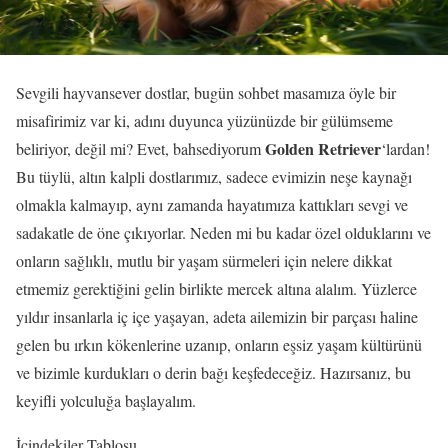
Sevgili hayvansever dostlar, bugün sohbet masamıza öyle bir
misafirimiz var ki, adını duyunca yüzünüzde bir gülümseme
Golden Retriever
beliriyor, değil mi? Evet, bahsediyorum
‘lardan!
Bu tüylü, altın kalpli dostlarımız, sadece evimizin neşe kaynağı
olmakla kalmayıp, aynı zamanda hayatımıza kattıkları sevgi ve
sadakatle de öne çıkıyorlar. Neden mi bu kadar özel olduklarını ve
onların sağlıklı, mutlu bir yaşam sürmeleri için nelere dikkat
etmemiz gerektiğini gelin birlikte mercek altına alalım. Yüzlerce
yıldır insanlarla iç içe yaşayan, adeta ailemizin bir parçası haline
gelen bu ırkın kökenlerine uzanıp, onların eşsiz yaşam kültürünü
ve bizimle kurdukları o derin bağı keşfedeceğiz. Hazırsanız, bu
keyifli yolculuğa başlayalım.
İçindekiler Tablosu