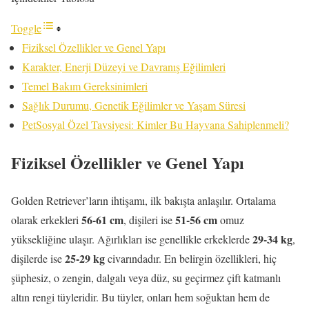
Toggle
Fiziksel Özellikler ve Genel Yapı
Karakter, Enerji Düzeyi ve Davranış Eğilimleri
Temel Bakım Gereksinimleri
Sağlık Durumu, Genetik Eğilimler ve Yaşam Süresi
PetSosyal Özel Tavsiyesi: Kimler Bu Hayvana Sahiplenmeli?
Fiziksel Özellikler ve Genel Yapı
Golden Retriever’ların ihtişamı, ilk bakışta anlaşılır. Ortalama
56-61 cm
51-56 cm
olarak erkekleri
, dişileri ise
omuz
29-34 kg
yüksekliğine ulaşır. Ağırlıkları ise genellikle erkeklerde
,
25-29 kg
dişilerde ise
civarındadır. En belirgin özellikleri, hiç
şüphesiz, o zengin, dalgalı veya düz, su geçirmez çift katmanlı
altın rengi tüyleridir. Bu tüyler, onları hem soğuktan hem de