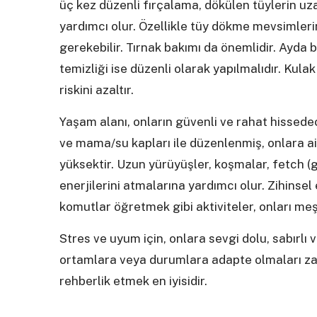
üç kez düzenli fırçalama, dökülen tüylerin uza
yardımcı olur. Özellikle tüy dökme mevsimler
gerekebilir. Tırnak bakımı da önemlidir. Ayda bi
temizliği ise düzenli olarak yapılmalıdır. Kula
riskini azaltır.
Yaşam alanı, onların güvenli ve rahat hissedec
ve mama/su kapları ile düzenlenmiş, onlara ait 
yüksektir. Uzun yürüyüşler, koşmalar, fetch (g
enerjilerini atmalarına yardımcı olur. Zihinse
komutlar öğretmek gibi aktiviteler, onları meşg
Stres ve uyum için, onlara sevgi dolu, sabırlı 
ortamlara veya durumlara adapte olmaları zam
rehberlik etmek en iyisidir.