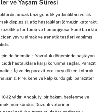
ler ve Yaşam Süresi
klerdir, ancak bazı genetik yatkınlıkları ve sık
irsek displazisi, göz hastalıkları (örneğin katarakt,
eri (özellikle lenfoma ve hemanjiyosarkom) bu ırkta
iriciden yavru almak ve genetik testleri yapılmış
idir.
k için de önemlidir. Yavruluk döneminde başlayan
r, ciddi hastalıklara karşı korunma sağlar. Parazit
idir. İç ve dış parazitlere karşı düzenli olarak
alısınız. Pire, kene ve kalp kurdu gibi parazitler
0-12 yıldır. Ancak, iyi bir bakım, beslenme ve
zatmak mümkündür. Düzenli veteriner
zin genel sağlık durumunu değerlendirecek,