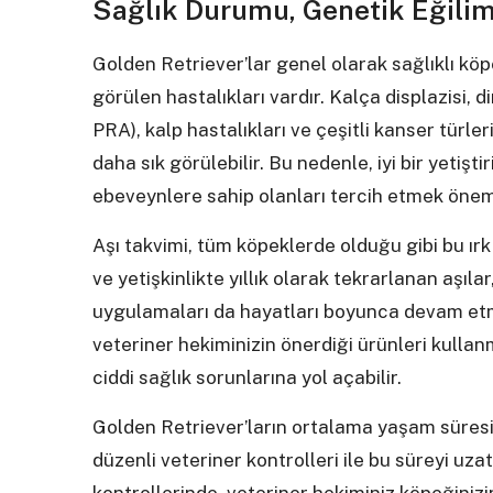
Sağlık Durumu, Genetik Eğilim
Golden Retriever’lar genel olarak sağlıklı köpe
görülen hastalıkları vardır. Kalça displazisi, d
PRA), kalp hastalıkları ve çeşitli kanser türl
daha sık görülebilir. Bu nedenle, iyi bir yetişt
ebeveynlere sahip olanları tercih etmek öneml
Aşı takvimi, tüm köpeklerde olduğu gibi bu ır
ve yetişkinlikte yıllık olarak tekrarlanan aşıla
uygulamaları da hayatları boyunca devam etmel
veteriner hekiminizin önerdiği ürünleri kullanm
ciddi sağlık sorunlarına yol açabilir.
Golden Retriever’ların ortalama yaşam süresi 1
düzenli veteriner kontrolleri ile bu süreyi u
kontrollerinde, veteriner hekiminiz köpeğini