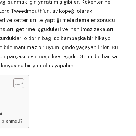
i sunmak için yaratılmış gibiler. Kökenlerine
z. Lord Tweedmouth’un, av köpeği olarak
i ve setterları ile yaptığı melezlemeler sonucu
aları, getirme içgüdüleri ve inanılmaz zekaları
kurdukları o derin bağ ise bambaşka bir hikaye.
le bile inanılmaz bir uyum içinde yaşayabilirler. Bu
bir parçası, evin neşe kaynağıdır. Gelin, bu harika
 dünyasına bir yolculuk yapalım.
i
hiplenmeli?