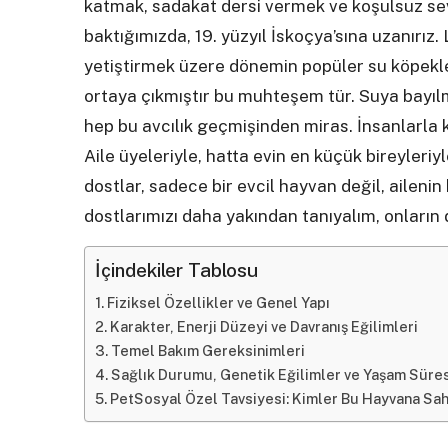
katmak, sadakat dersi vermek ve koşulsuz sevg
baktığımızda, 19. yüzyıl İskoçya’sına uzanırı
yetiştirmek üzere dönemin popüler su köpekler
ortaya çıkmıştır bu muhteşem tür. Suya bayılm
hep bu avcılık geçmişinden miras. İnsanlarla 
Aile üyeleriyle, hatta evin en küçük bireyleriy
dostlar, sadece bir evcil hayvan değil, ailenin 
dostlarımızı daha yakından tanıyalım, onların
İçindekiler Tablosu
Fiziksel Özellikler ve Genel Yapı
Karakter, Enerji Düzeyi ve Davranış Eğilimleri
Temel Bakım Gereksinimleri
Sağlık Durumu, Genetik Eğilimler ve Yaşam Süres
PetSosyal Özel Tavsiyesi: Kimler Bu Hayvana Sa