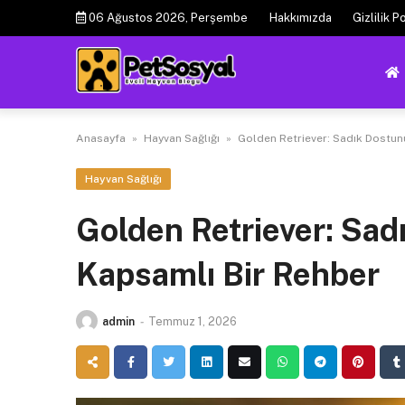
Skip
06 Ağustos 2026, Perşembe
Hakkımızda
Gizlilik Po
to
content
Anasayfa
»
Hayvan Sağlığı
»
Golden Retriever: Sadık Dostun
Hayvan Sağlığı
Golden Retriever: Sad
Kapsamlı Bir Rehber
admin
-
Temmuz 1, 2026