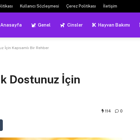
litikası
Kullanıcı Sözleşmesi
Çerez Politikası
İletişim
Anasayfa
Genel
Cinsler
Hayvan Bakımı
uz İçin Kapsamlı Bir Rehber
ık Dostunuz İçin
114
0