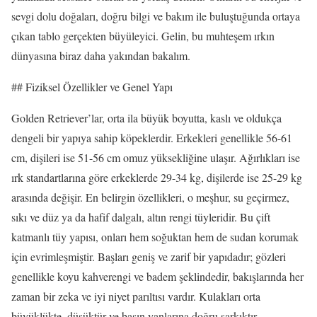
sevgi dolu doğaları, doğru bilgi ve bakım ile buluştuğunda ortaya
çıkan tablo gerçekten büyüleyici. Gelin, bu muhteşem ırkın
dünyasına biraz daha yakından bakalım.
## Fiziksel Özellikler ve Genel Yapı
Golden Retriever’lar, orta ila büyük boyutta, kaslı ve oldukça
dengeli bir yapıya sahip köpeklerdir. Erkekleri genellikle 56-61
cm, dişileri ise 51-56 cm omuz yüksekliğine ulaşır. Ağırlıkları ise
ırk standartlarına göre erkeklerde 29-34 kg, dişilerde ise 25-29 kg
arasında değişir. En belirgin özellikleri, o meşhur, su geçirmez,
sıkı ve düz ya da hafif dalgalı, altın rengi tüyleridir. Bu çift
katmanlı tüy yapısı, onları hem soğuktan hem de sudan korumak
için evrimleşmiştir. Başları geniş ve zarif bir yapıdadır; gözleri
genellikle koyu kahverengi ve badem şeklindedir, bakışlarında her
zaman bir zeka ve iyi niyet parıltısı vardır. Kulakları orta
büyüklükte, düşüktür ve başın yanlarına doğru sarkıktır.