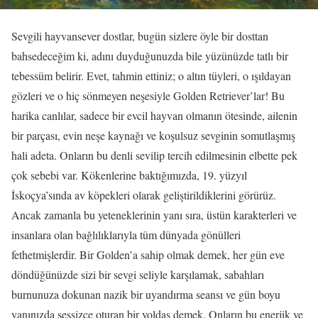
Sevgili hayvansever dostlar, bugün sizlere öyle bir dosttan
bahsedeceğim ki, adını duyduğunuzda bile yüzünüzde tatlı bir
tebessüm belirir. Evet, tahmin ettiniz; o altın tüyleri, o ışıldayan
gözleri ve o hiç sönmeyen neşesiyle Golden Retriever’lar! Bu
harika canlılar, sadece bir evcil hayvan olmanın ötesinde, ailenin
bir parçası, evin neşe kaynağı ve koşulsuz sevginin somutlaşmış
hali adeta. Onların bu denli sevilip tercih edilmesinin elbette pek
çok sebebi var. Kökenlerine baktığımızda, 19. yüzyıl
İskoçya’sında av köpekleri olarak geliştirildiklerini görürüz.
Ancak zamanla bu yeteneklerinin yanı sıra, üstün karakterleri ve
insanlara olan bağlılıklarıyla tüm dünyada gönülleri
fethetmişlerdir. Bir Golden’a sahip olmak demek, her gün eve
döndüğünüzde sizi bir sevgi seliyle karşılamak, sabahları
burnunuza dokunan nazik bir uyandırma seansı ve gün boyu
yanınızda sessizce oturan bir yoldaş demek. Onların bu enerjik ve