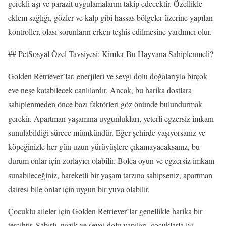
gerekli aşı ve parazit uygulamalarını takip edecektir. Özellikle
eklem sağlığı, gözler ve kalp gibi hassas bölgeler üzerine yapılan
kontroller, olası sorunların erken teşhis edilmesine yardımcı olur.
## PetSosyal Özel Tavsiyesi: Kimler Bu Hayvana Sahiplenmeli?
Golden Retriever’lar, enerjileri ve sevgi dolu doğalarıyla birçok
eve neşe katabilecek canlılardır. Ancak, bu harika dostlara
sahiplenmeden önce bazı faktörleri göz önünde bulundurmak
gerekir. Apartman yaşamına uygunlukları, yeterli egzersiz imkanı
sunulabildiği sürece mümkündür. Eğer şehirde yaşıyorsanız ve
köpeğinizle her gün uzun yürüyüşlere çıkamayacaksanız, bu
durum onlar için zorlayıcı olabilir. Bolca oyun ve egzersiz imkanı
sunabileceğiniz, hareketli bir yaşam tarzına sahipseniz, apartman
dairesi bile onlar için uygun bir yuva olabilir.
Çocuklu aileler için Golden Retriever’lar genellikle harika bir
tercihtir. Sabırlı, nazik ve sevgi dolu yapıları, çocuklarla iyi