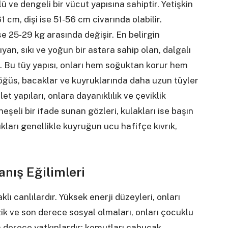
 ve dengeli bir vücut yapısına sahiptir. Yetişkin
 cm, dişi ise 51-56 cm civarında olabilir.
ise 25-29 kg arasında değişir. En belirgin
şıyan, sıkı ve yoğun bir astara sahip olan, dalgalı
r. Bu tüy yapısı, onları hem soğuktan korur hem
Göğüs, bacaklar ve kuyruklarında daha uzun tüyler
t yapıları, onlara dayanıklılık ve çeviklik
neşeli bir ifade sunan gözleri, kulakları ise başın
kları genellikle kuyruğun ucu hafifçe kıvrık,
anış Eğilimleri
klı canlılardır. Yüksek enerji düzeyleri, onları
nazik ve son derece sosyal olmaları, onları çocuklu
on derece yatkınlardır; komutları çabucak