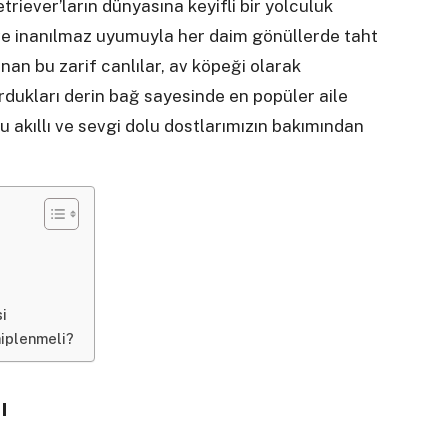
triever’ların dünyasına keyifli bir yolculuk
 ve inanılmaz uyumuyla her daim gönüllerde taht
nan bu zarif canlılar, av köpeği olarak
urdukları derin bağ sayesinde en popüler aile
bu akıllı ve sevgi dolu dostlarımızın bakımından
i
hiplenmeli?
ı