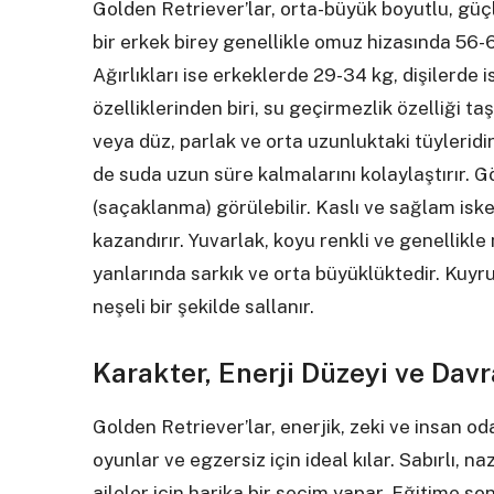
Golden Retriever’lar, orta-büyük boyutlu, güçlü
bir erkek birey genellikle omuz hizasında 56-61
Ağırlıkları ise erkeklerde 29-34 kg, dişilerde 
özelliklerinden biri, su geçirmezlik özelliği ta
veya düz, parlak ve orta uzunluktaki tüyleridi
de suda uzun süre kalmalarını kolaylaştırır. 
(saçaklanma) görülebilir. Kaslı ve sağlam iskele
kazandırır. Yuvarlak, koyu renkli ve genellikle 
yanlarında sarkık ve orta büyüklüktedir. Kuyru
neşeli bir şekilde sallanır.
Karakter, Enerji Düzeyi ve Davr
Golden Retriever’lar, enerjik, zeki ve insan oda
oyunlar ve egzersiz için ideal kılar. Sabırlı, 
aileler için harika bir seçim yapar. Eğitime s