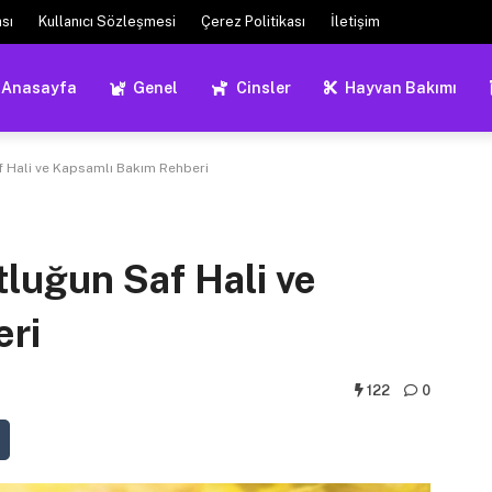
ası
Kullanıcı Sözleşmesi
Çerez Politikası
İletişim
Anasayfa
Genel
Cinsler
Hayvan Bakımı
f Hali ve Kapsamlı Bakım Rehberi
tluğun Saf Hali ve
eri
122
0