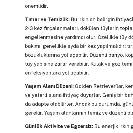
önemlidir.
Tımar ve Temizlik:
Bu ırkın en belirgin ihtiyaç
2-3 kez fırçalanmaları, dökülen tüylerin to
engellenmesine yardımcı olur. Özellikle tüy dö
bakımı, genellikle ayda bir kez yapılmalıdır; t
bozukluklarına yol açabilir. Düzenli banyo, k
tüy yapısına zarar verebilir. Kulak ve göz temiz
enfeksiyonlara yol açabilir.
Yaşam Alanı Düzeni:
Golden Retriever’lar, ken
ve yeterli alana ihtiyaç duyarlar. Geniş bir b
da adapte olabilirler. Ancak bu durumda, günl
gerekir. Yaşam alanlarının temiz ve düzenli ol
Günlük Aktivite ve Egzersiz:
Bu enerjik ırkın 