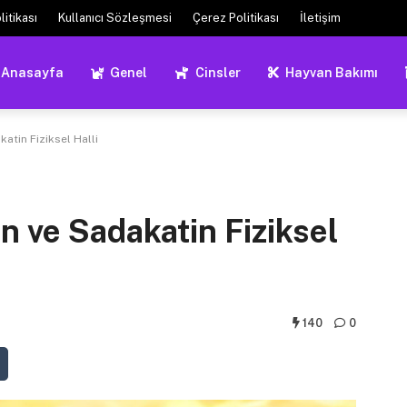
litikası
Kullanıcı Sözleşmesi
Çerez Politikası
İletişim
Anasayfa
Genel
Cinsler
Hayvan Bakımı
atin Fiziksel Halli
n ve Sadakatin Fiziksel
140
0