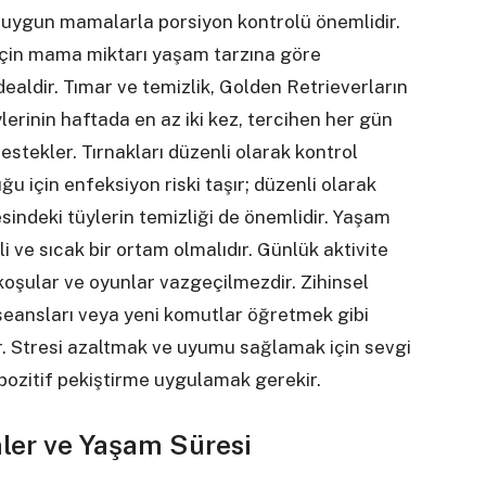
re uygun mamalarla porsiyon kontrolü önemlidir.
i için mama miktarı yaşam tarzına göre
ealdir. Tımar ve temizlik, Golden Retrieverların
lerinin haftada en az iki kez, tercihen her gün
destekler. Tırnakları düzenli olarak kontrol
uğu için enfeksiyon riski taşır; düzenli olarak
sindeki tüylerin temizliği de önemlidir. Yaşam
i ve sıcak bir ortam olmalıdır. Günlük aktivite
 koşular ve oyunlar vazgeçilmezdir. Zihinsel
 seansları veya yeni komutlar öğretmek gibi
ir. Stresi azaltmak ve uyumu sağlamak için sevgi
ol pozitif pekiştirme uygulamak gerekir.
ler ve Yaşam Süresi