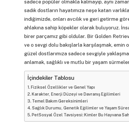
sadece popüler olmakla kalmayıp, aynı zaman
sadık dostların hayatımıza neşe katan varlıkl
indiğimizde, onları avcılık ve geri getirme göre
ahlakına sahip köpekler olarak buluyoruz. İnsa
birer parçamız gibi oldular. Bir Golden Retrie
ve o sevgi dolu bakışlarla karşılaşmak, emin
güzel dostlarımıza sadece sevgiyle yaklaşmak
anlamak, sağlıklı ve mutlu bir yaşam sürmeleri
İçindekiler Tablosu
Fiziksel Özellikler ve Genel Yapı
Karakter, Enerji Düzeyi ve Davranış Eğilimleri
Temel Bakım Gereksinimleri
Sağlık Durumu, Genetik Eğilimler ve Yaşam Süres
PetSosyal Özel Tavsiyesi: Kimler Bu Hayvana Sa