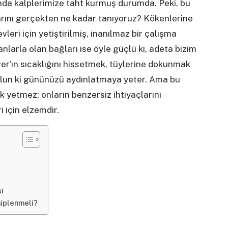
da kalplerimize taht kurmuş durumda. Peki, bu
arını gerçekten ne kadar tanıyoruz? Kökenlerine
vleri için yetiştirilmiş, inanılmaz bir çalışma
nlarla olan bağları ise öyle güçlü ki, adeta bizim
ver’ın sıcaklığını hissetmek, tüylerine dokunmak
 olun ki gününüzü aydınlatmaya yeter. Ama bu
 yetmez; onların benzersiz ihtiyaçlarını
 için elzemdir.
i
hiplenmeli?