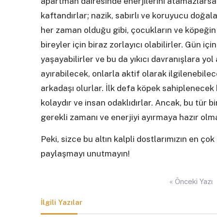
apartman dairesinde enerjilerini atamazlarsa sı
kaftandırlar; nazik, sabırlı ve koruyucu doğala
her zaman olduğu gibi, çocukların ve köpeğin 
bireyler için biraz zorlayıcı olabilirler. Gün iç
yaşayabilirler ve bu da yıkıcı davranışlara yol
ayırabilecek, onlarla aktif olarak ilgilenebilec
arkadaşı olurlar. İlk defa köpek sahiplenecek b
kolaydır ve insan odaklıdırlar. Ancak, bu tür
gerekli zamanı ve enerjiyi ayırmaya hazır olm
Peki, sizce bu altın kalpli dostlarımızın en ço
paylaşmayı unutmayın!
Yazı
« Önceki Yazı
gezinmesi
İlgili Yazılar